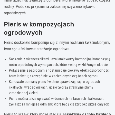
małe dzieci lub zwierzęta domowe, które mogłyby spożyć części
rośliny. Podczas przycinania zaleca się używanie rękawic
ogrodniczych.
Pieris w kompozycjach
ogrodowych
Pieris doskonale komponuje się z innymi roślinami kwaśnolubnymi,
tworząc efektowne aranżacje ogrodowe:
Sadzenie z różanecznikami i azaliami tworzy harmonijną kompozycję
roślin o podobnych wymaganiach, które kwitną w zbliżonym okresie
Połączenie z paprociami i hostami daje ciekawy efekt różnorodności
form i tekstur, szczególnie w zacienionych częściach ogrodu
Karłowate odmiany pieris świetnie sprawdzają się w ogrodach
skalnych i wrzosowiskach, gdzie tworzą atrakcyjne plamy
zimozielonej zieleni
Pieris można także uprawiać w donicach na tarasach i balkonach,
zwłaszcza mniejsze odmiany, które będą cieszyć oko przez cały rok
Pieris to krzew, który może stać się
prawdziwą ozdobą każdego