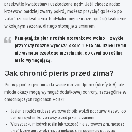
przekwitłe kwiatostany i uszkodzone pędy. Jeśli chcesz nadać
krzewowi bardziej zwarty pokrój, możesz przyciąć go lekko po
zakończeniu kwitnienia. Radykalne cięcie może opóźnić kwitnienie
w kolejnym sezonie, dlatego stosuj je z umiarem.
Pamiętaj, że pieris rośnie stosunkowo wolno – zwykle
przyrosty roczne wynoszą około 10-15 cm. Dzięki temu
nie wymaga częstego przycinania, co czyni go rośliną
mało wymagającą.
Jak chronić pieris przed zimą?
Pieris japoński jest umiarkowanie mrozoodporny (strefy 5-8), ale
młode okazy mogą wymagać dodatkowej ochrony, szczególnie w
chłodniejszych regionach Polski:
Jesienią rozłóż grubszą warstwę ściółki wokół podstawy krzewu, co
ochroni system korzeniowy przed przemarzaniem
W przypadku młodych roślin lub szczególnie surowych zim, możesz
okryć krzew agrowłókniną, pamiętając o jej usunięciu podczas