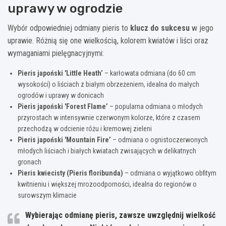
uprawy w ogrodzie
Wybór odpowiedniej odmiany pieris to
klucz do sukcesu
w jego
uprawie. Różnią się one wielkością, kolorem kwiatów i liści oraz
wymaganiami pielęgnacyjnymi:
Pieris japoński 'Little Heath’
– karłowata odmiana (do 60 cm
wysokości) o liściach z białym obrzeżeniem, idealna do małych
ogrodów i uprawy w donicach
Pieris japoński 'Forest Flame’
– popularna odmiana o młodych
przyrostach w intensywnie czerwonym kolorze, które z czasem
przechodzą w odcienie różu i kremowej zieleni
Pieris japoński 'Mountain Fire’
– odmiana o ognistoczerwonych
młodych liściach i białych kwiatach zwisających w delikatnych
gronach
Pieris kwiecisty (Pieris floribunda)
– odmiana o wyjątkowo obfitym
kwitnieniu i większej mrozoodporności, idealna do regionów o
surowszym klimacie
Wybierając odmianę pieris, zawsze uwzględnij wielkość