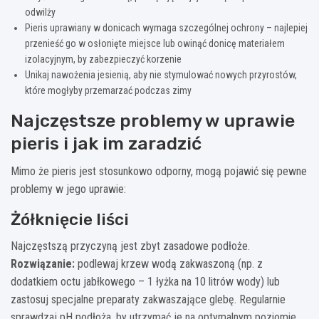
odwilży
Pieris uprawiany w donicach wymaga szczególnej ochrony – najlepiej
przenieść go w osłonięte miejsce lub owinąć donicę materiałem
izolacyjnym, by zabezpieczyć korzenie
Unikaj nawożenia jesienią, aby nie stymulować nowych przyrostów,
które mogłyby przemarzać podczas zimy
Najczęstsze problemy w uprawie
pieris i jak im zaradzić
Mimo że pieris jest stosunkowo odporny, mogą pojawić się pewne
problemy w jego uprawie:
Żółknięcie liści
Najczęstszą przyczyną jest zbyt zasadowe podłoże.
Rozwiązanie:
podlewaj krzew wodą zakwaszoną (np. z
dodatkiem octu jabłkowego – 1 łyżka na 10 litrów wody) lub
zastosuj specjalne preparaty zakwaszające glebę. Regularnie
sprawdzaj pH podłoża, by utrzymać je na optymalnym poziomie.