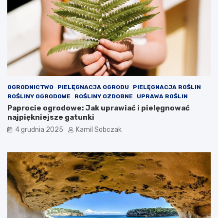
o
l
s
c
e
OGRODNICTWO
PIELĘGNACJA OGRODU
PIELĘGNACJA ROŚLIN
ROŚLINY OGRODOWE
ROŚLINY OZDOBNE
UPRAWA ROŚLIN
Paprocie ogrodowe: Jak uprawiać i pielęgnować
najpiękniejsze gatunki
4 grudnia 2025
Kamil Sobczak