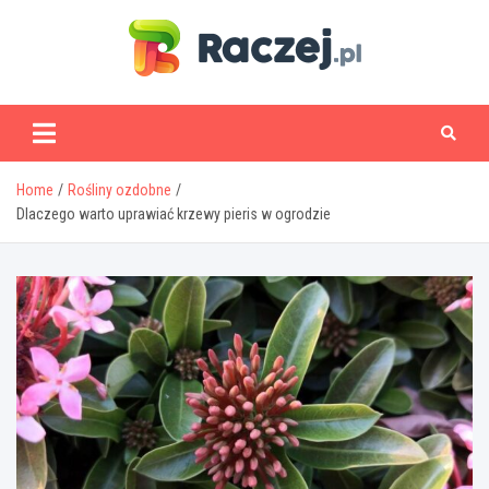
Skip
to
content
www.raczej.pl
Home
Rośliny ozdobne
Dlaczego warto uprawiać krzewy pieris w ogrodzie