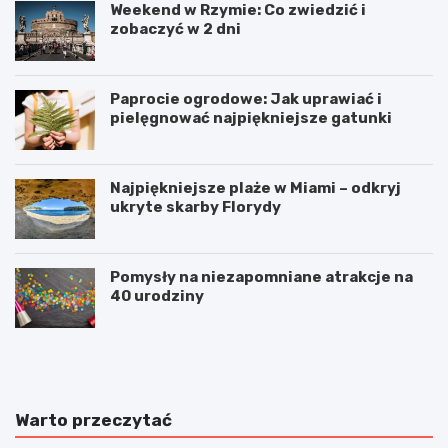
Weekend w Rzymie: Co zwiedzić i
zobaczyć w 2 dni
Paprocie ogrodowe: Jak uprawiać i
pielęgnować najpiękniejsze gatunki
Najpiękniejsze plaże w Miami – odkryj
ukryte skarby Florydy
Pomysły na niezapomniane atrakcje na
40 urodziny
M
S
a
z
j
c
ó
z
w
e
Warto przeczytać
k
c
a
i