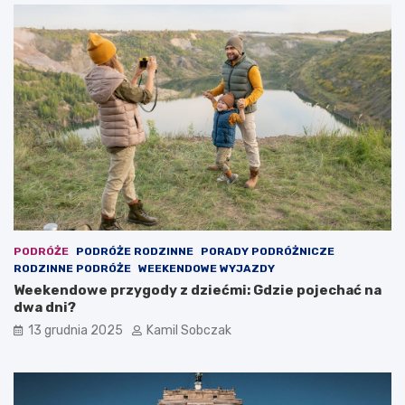
z
n
d
z
z
d
i
z
e
i
ć
e
m
c
i
k
:
i
N
e
a
m
j
:
l
C
e
o
p
r
PODRÓŻE
PODRÓŻE RODZINNE
PORADY PODRÓŻNICZE
s
o
RODZINNE PODRÓŻE
WEEKENDOWE WYJAZDY
z
b
Weekendowe przygody z dziećmi: Gdzie pojechać na
e
i
dwa dni?
m
ć
13 grudnia 2025
Kamil Sobczak
i
w
e
w
j
e
s
e
c
k