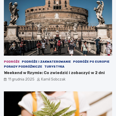
a
e
n
n
a
d
r
?
o
d
z
i
n
n
y
w
PODRÓŻE
PODRÓŻE I ZAKWATEROWANIE
PODRÓŻE PO EUROPIE
y
PORADY PODRÓŻNICZE
TURYSTYKA
p
Weekend w Rzymie: Co zwiedzić i zobaczyć w 2 dni
o
c
11 grudnia 2025
Kamil Sobczak
z
y
n
e
k
w
P