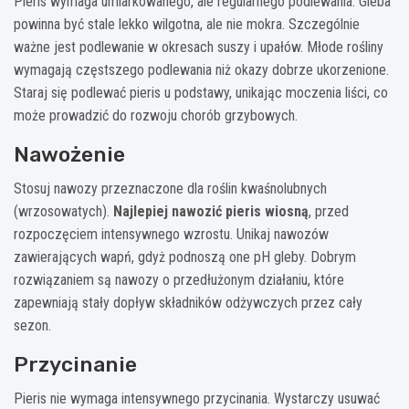
Pieris wymaga umiarkowanego, ale regularnego podlewania. Gleba
powinna być stale lekko wilgotna, ale nie mokra. Szczególnie
ważne jest podlewanie w okresach suszy i upałów. Młode rośliny
wymagają częstszego podlewania niż okazy dobrze ukorzenione.
Staraj się podlewać pieris u podstawy, unikając moczenia liści, co
może prowadzić do rozwoju chorób grzybowych.
Nawożenie
Stosuj nawozy przeznaczone dla roślin kwaśnolubnych
(wrzosowatych).
Najlepiej nawozić pieris wiosną
, przed
rozpoczęciem intensywnego wzrostu. Unikaj nawozów
zawierających wapń, gdyż podnoszą one pH gleby. Dobrym
rozwiązaniem są nawozy o przedłużonym działaniu, które
zapewniają stały dopływ składników odżywczych przez cały
sezon.
Przycinanie
Pieris nie wymaga intensywnego przycinania. Wystarczy usuwać