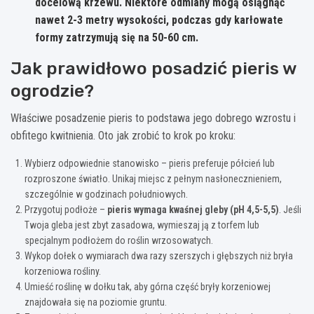
docelową krzewu. Niektóre odmiany mogą osiągnąć
nawet 2-3 metry wysokości, podczas gdy karłowate
formy zatrzymują się na 50-60 cm.
Jak prawidłowo posadzić pieris w
ogrodzie?
Właściwe posadzenie pieris to podstawa jego dobrego wzrostu i
obfitego kwitnienia. Oto jak zrobić to krok po kroku:
Wybierz odpowiednie stanowisko – pieris preferuje półcień lub
rozproszone światło. Unikaj miejsc z pełnym nasłonecznieniem,
szczególnie w godzinach południowych.
Przygotuj podłoże –
pieris wymaga kwaśnej gleby (pH 4,5-5,5)
. Jeśli
Twoja gleba jest zbyt zasadowa, wymieszaj ją z torfem lub
specjalnym podłożem do roślin wrzosowatych.
Wykop dołek o wymiarach dwa razy szerszych i głębszych niż bryła
korzeniowa rośliny.
Umieść roślinę w dołku tak, aby górna część bryły korzeniowej
znajdowała się na poziomie gruntu.