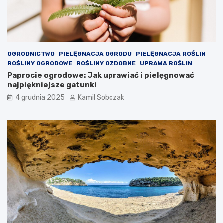
e
OGRODNICTWO
PIELĘGNACJA OGRODU
PIELĘGNACJA ROŚLIN
ROŚLINY OGRODOWE
ROŚLINY OZDOBNE
UPRAWA ROŚLIN
Paprocie ogrodowe: Jak uprawiać i pielęgnować
najpiękniejsze gatunki
4 grudnia 2025
Kamil Sobczak