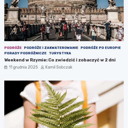
r
?
o
d
z
i
n
n
y
w
PODRÓŻE
PODRÓŻE I ZAKWATEROWANIE
PODRÓŻE PO EUROPIE
y
PORADY PODRÓŻNICZE
TURYSTYKA
p
Weekend w Rzymie: Co zwiedzić i zobaczyć w 2 dni
o
c
11 grudnia 2025
Kamil Sobczak
z
y
n
e
k
w
P
o
l
s
c