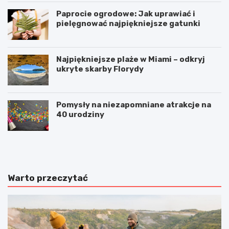
Paprocie ogrodowe: Jak uprawiać i
pielęgnować najpiękniejsze gatunki
Najpiękniejsze plaże w Miami – odkryj
ukryte skarby Florydy
Pomysły na niezapomniane atrakcje na
40 urodziny
M
S
a
z
j
c
ó
z
w
e
Warto przeczytać
k
c
a
i
z
n
d
z
z
d
i
z