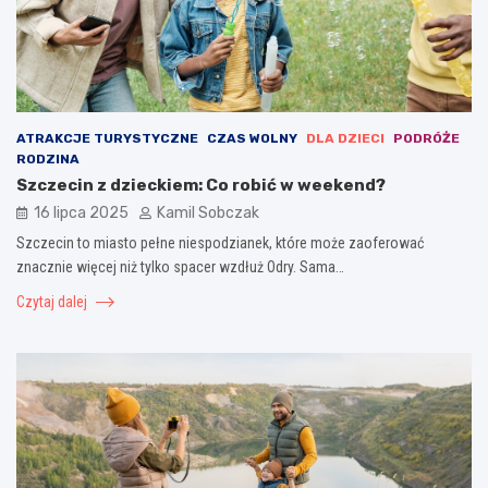
ATRAKCJE TURYSTYCZNE
CZAS WOLNY
DLA DZIECI
PODRÓŻE
RODZINA
Szczecin z dzieckiem: Co robić w weekend?
16 lipca 2025
Kamil Sobczak
Szczecin to miasto pełne niespodzianek, które może zaoferować
znacznie więcej niż tylko spacer wzdłuż Odry. Sama…
Czytaj dalej