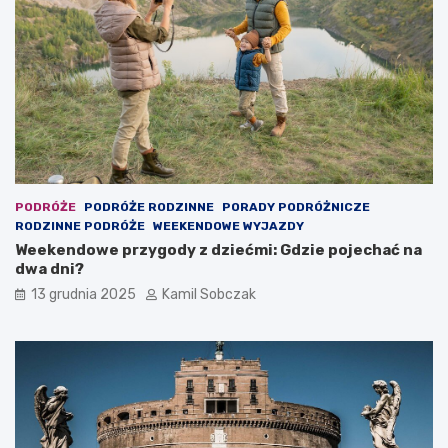
e
i
ć
e
m
c
i
k
:
i
N
e
a
m
j
:
l
C
e
o
p
r
PODRÓŻE
PODRÓŻE RODZINNE
PORADY PODRÓŻNICZE
s
o
RODZINNE PODRÓŻE
WEEKENDOWE WYJAZDY
z
b
Weekendowe przygody z dziećmi: Gdzie pojechać na
e
i
dwa dni?
m
ć
13 grudnia 2025
Kamil Sobczak
i
w
e
w
j
e
s
e
c
k
a
e
n
n
a
d