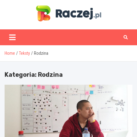
Skip
to
content
www.raczej.pl
Home
Teksty
Rodzina
Kategoria:
Rodzina