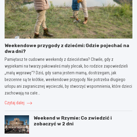
Weekendowe przygody z dziećmi: Gdzie pojechać na
dwa dni?
Pamiętasz te cudowne weekendy z dzieciństwa? Chwile, gdy z
wypiekami na twarzy pakowałeś mały plecak, bo rodzice zapowiedzieli
„małą wyprawę”? Dziś, gdy sama jestem mamą, dostrzegam, jak
bezcenne są te krótkie, weekendowe przygody. Nie potrzeba długiego
urlopu ani zagranicznej wycieczki, by stworzyć wspomnienia, które dzieci
zachowają na całe…
Czytaj dalej
Weekend w Rzymie: Co zwiedzić i
zobaczyć w 2 dni