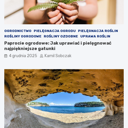
e
OGRODNICTWO
PIELĘGNACJA OGRODU
PIELĘGNACJA ROŚLIN
ROŚLINY OGRODOWE
ROŚLINY OZDOBNE
UPRAWA ROŚLIN
Paprocie ogrodowe: Jak uprawiać i pielęgnować
najpiękniejsze gatunki
4 grudnia 2025
Kamil Sobczak