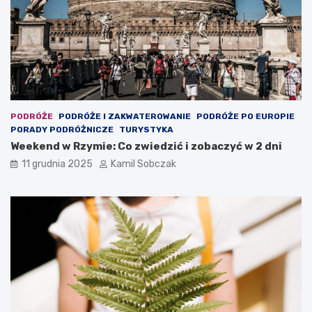
r
?
o
d
z
i
n
n
y
w
PODRÓŻE
PODRÓŻE I ZAKWATEROWANIE
PODRÓŻE PO EUROPIE
y
PORADY PODRÓŻNICZE
TURYSTYKA
p
Weekend w Rzymie: Co zwiedzić i zobaczyć w 2 dni
o
c
11 grudnia 2025
Kamil Sobczak
z
y
n
e
k
w
P
o
l
s
c