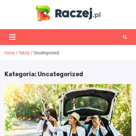
Skip
to
content
www.raczej.pl
Home
Teksty
Uncategorized
Kategoria:
Uncategorized