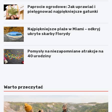
Paprocie ogrodowe: Jak uprawiać i
pielęgnować najpiękniejsze gatunki
Najpiękniejsze plaże w Miami – odkryj
ukryte skarby Florydy
Pomysły na niezapomniane atrakcje na
40 urodziny
M
S
a
z
j
c
ó
z
w
e
Warto przeczytać
k
c
a
i
z
n
d
z
z
d
i
z