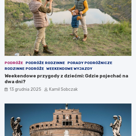
e
i
ć
e
m
c
i
k
:
i
N
e
a
m
j
:
l
C
e
o
p
r
PODRÓŻE
PODRÓŻE RODZINNE
PORADY PODRÓŻNICZE
s
o
RODZINNE PODRÓŻE
WEEKENDOWE WYJAZDY
z
b
Weekendowe przygody z dziećmi: Gdzie pojechać na
e
i
dwa dni?
m
ć
13 grudnia 2025
Kamil Sobczak
i
w
e
w
j
e
s
e
c
k
a
e
n
n
a
d